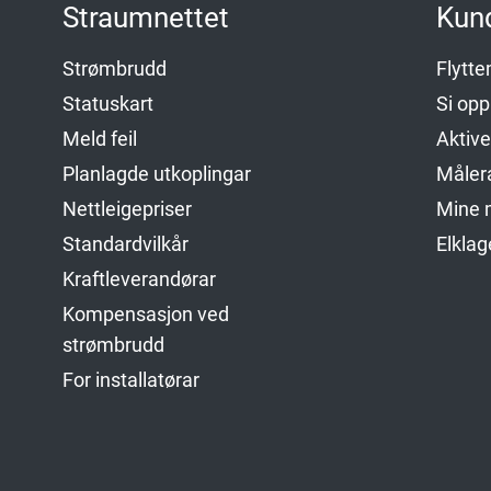
Straumnettet
Kun
Strømbrudd
Flytt
Statuskart
Si op
Meld feil
Aktiv
Planlagde utkoplingar
Måler
Nettleigepriser
Mine m
Standardvilkår
Elkla
Kraftleverandørar
Kompensasjon ved
strømbrudd
For installatørar