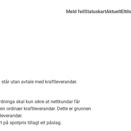
Meld feil
Statuskart
Aktuelt
Eltil
m står utan avtale med kraftleverandør.
rdninga skal kun sikre at nettkundar får
 ein ordinær kraftleverandør. Dette er grunnen
tleverandør.
 på spotpris tillagt eit påslag.