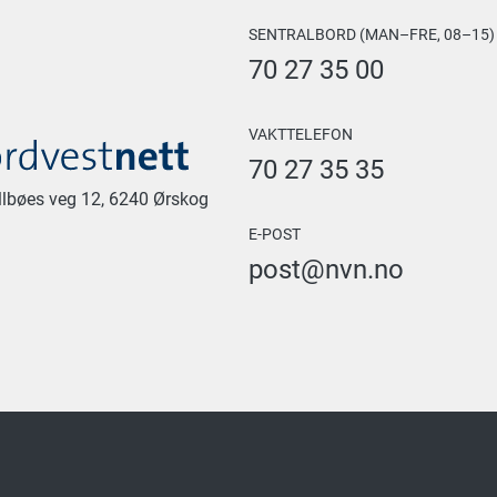
SENTRALBORD (MAN–FRE, 08–15)
70 27 35 00
VAKTTELEFON
70 27 35 35
allbøes veg 12, 6240 Ørskog
E-POST
post@nvn.no