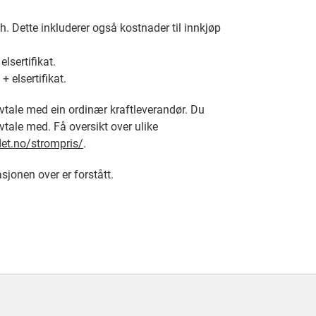
. Dette inkluderer også kostnader til innkjøp
lsertifikat.
 elsertifikat.
vtale med ein ordinær kraftleverandør. Du
 avtale med. Få oversikt over ulike
det.no/strompris/
.
sjonen over er forstått.