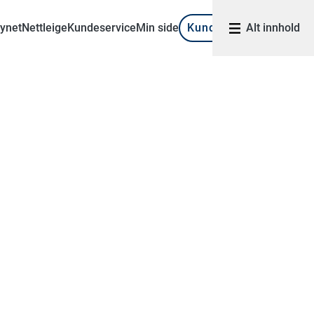
synet
Nettleige
Kundeservice
Min side
Kundeportal
Alt innhold