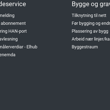
deservice
Bygge og gra
emelding
Tilknytning til nett
p abonnement
Før bygging og endr
ering HAN-port
Plassering av bygg
avlesning
Arbeid nær linjer/ka
ålerverdiar - Elhub
Byggestraum
genemda