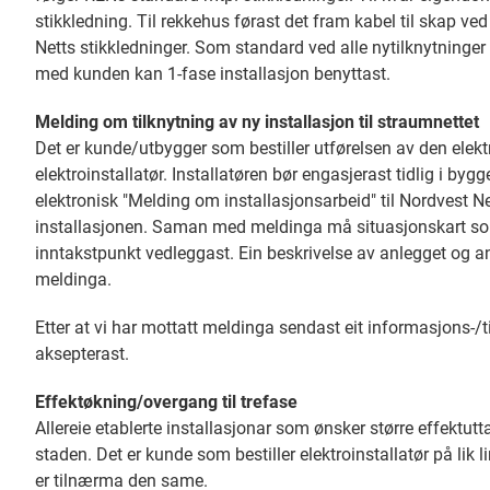
stikkledning. Til rekkehus førast det fram kabel til skap v
Netts stikkledninger. Som standard ved alle nytilknytninger b
med kunden kan 1-fase installasjon benyttast.
Melding om tilknytning av ny installasjon til straumnettet
Det er kunde/utbygger som bestiller utførelsen av den elektr
elektroinstallatør. Installatøren bør engasjerast tidlig i byg
elektronisk "Melding om installasjonsarbeid" til Nordvest 
installasjonen. Saman med meldinga må situasjonskart so
inntakstpunkt vedleggast. Ein beskrivelse av anlegget og a
meldinga.
Etter at vi har mottatt meldinga sendast eit informasjons-
aksepterast.
Effektøkning/overgang til trefase
Allereie etablerte installasjonar som ønsker større effektutt
staden. Det er kunde som bestiller elektroinstallatør på lik
er tilnærma den same.