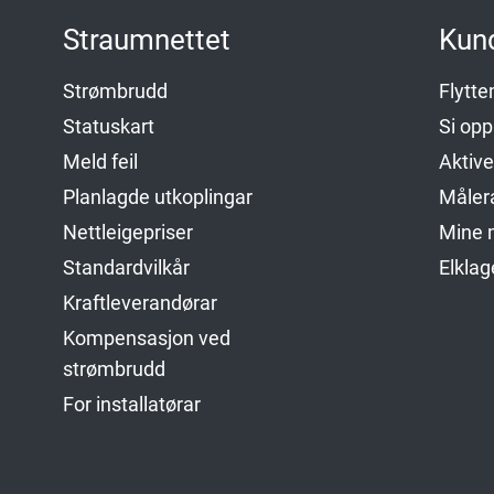
Straumnettet
Kun
Strømbrudd
Flytt
Statuskart
Si op
Meld feil
Aktiv
Planlagde utkoplingar
Måler
Nettleigepriser
Mine m
Standardvilkår
Elkla
Kraftleverandørar
Kompensasjon ved
strømbrudd
For installatørar