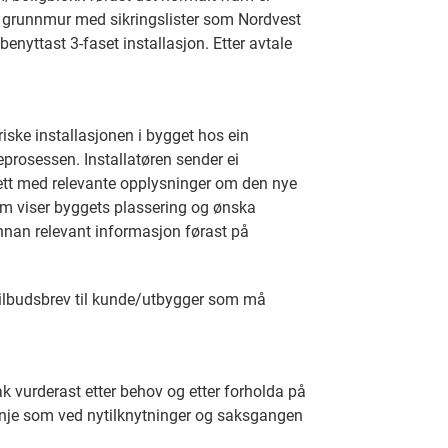
ed grunnmur med sikringslister som Nordvest
enyttast 3-faset installasjon. Etter avtale
iske installasjonen i bygget hos ein
geprosessen. Installatøren sender ei
Nett med relevante opplysninger om den nye
m viser byggets plassering og ønska
nnan relevant informasjon førast på
/tilbudsbrev til kunde/utbygger som må
ak vurderast etter behov og etter forholda på
 linje som ved nytilknytninger og saksgangen