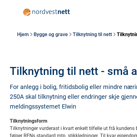
Hjem
Bygge og grave
Tilknytning til nett
Tilknytnin
Tilknytning til nett - små 
For anlegg i bolig, fritidsbolig eller mindre næ
250A skal tilknytning eller endringer skje gjen
meldingssystemet Elwin
Tilknytningsform
Tilknytninger vurderast i kvart enkelt tilfelle ut frå kunde
følger RENs standard mtp. stikkledninger. Til kvar eigendo