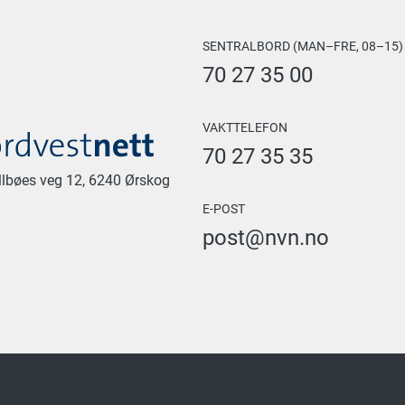
SENTRALBORD (MAN–FRE, 08–15)
70 27 35 00
VAKTTELEFON
70 27 35 35
allbøes veg 12, 6240 Ørskog
E-POST
post@nvn.no