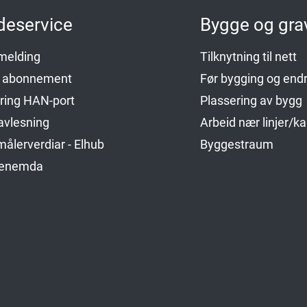
deservice
Bygge og gra
emelding
Tilknytning til nett
p abonnement
Før bygging og endr
ering HAN-port
Plassering av bygg
avlesning
Arbeid nær linjer/ka
ålerverdiar - Elhub
Byggestraum
genemda