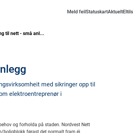
Meld feil
Statuskart
Aktuelt
Eltil
g til nett - små anl...
anlegg
ringsvirksomheit med sikringer opp til
nom elektroentreprenør i
ns behov og forholda på staden. Nordvest Nett
m/boligblokk førast det normalt fram éi