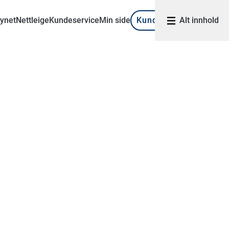
synet
Nettleige
Kundeservice
Min side
Kundeportal
Alt innhold